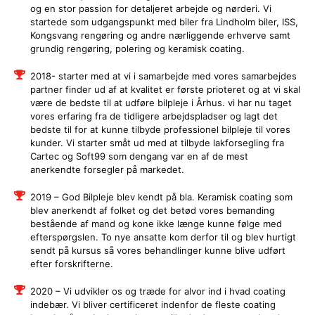
og en stor passion for detaljeret arbejde og nørderi. Vi
startede som udgangspunkt med biler fra Lindholm biler, ISS,
Kongsvang rengøring og andre nærliggende erhverve samt
grundig rengøring, polering og keramisk coating.
2018- starter med at vi i samarbejde med vores samarbejdes
partner finder ud af at kvalitet er første prioteret og at vi skal
være de bedste til at udføre bilpleje i Århus. vi har nu taget
vores erfaring fra de tidligere arbejdspladser og lagt det
bedste til for at kunne tilbyde professionel bilpleje til vores
kunder. Vi starter småt ud med at tilbyde lakforsegling fra
Cartec og Soft99 som dengang var en af de mest
anerkendte forsegler på markedet.
2019 – God Bilpleje blev kendt på bla. Keramisk coating som
blev anerkendt af folket og det betød vores bemanding
bestående af mand og kone ikke længe kunne følge med
efterspørgslen. To nye ansatte kom derfor til og blev hurtigt
sendt på kursus så vores behandlinger kunne blive udført
efter forskrifterne.
2020 – Vi udvikler os og træde for alvor ind i hvad coating
indebær. Vi bliver certificeret indenfor de fleste coating