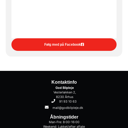
Følg med på Facebook
Kontaktinfo
God Bilpleje
Vesterløkken 2,
8230 Århus
91 93 10 63
mail@godbilpleje.dk
Åbningstider
Man-Fre: 8:00-16:00
Weekend: Lukket/efter aftale