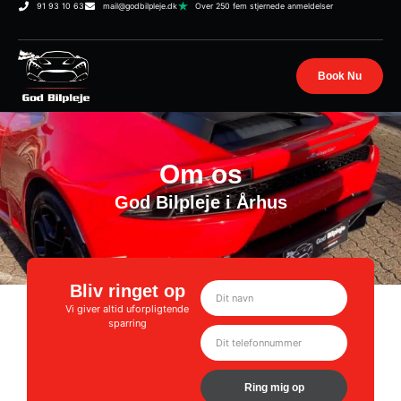
91 93 10 63
mail@godbilpleje.dk
Over 250 fem stjernede anmeldelser
Book Nu
Om os
God Bilpleje i Århus
Bliv ringet op
Vi giver altid uforpligtende
sparring
Ring mig op