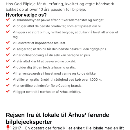
Hos God Bilpleje får du erfaring, kvalitet og ægte håndværk –
bakket op af over 10 års passion for bilpleje.
Hvorfor vælge os?
Vi skræddersyr en pakke efter dit kørselsmønster og budget.
Vi bruger altid de bedste produkter, som er tilpasset din bil.
Vi ligger i et stort bilhus, hvilket betyder, at du kan få lavet alt under et
tag.
Vi udleverer et imponerede resultat.
Vi sørger for, at din bil får den bedste pakke til den rigtige pris.
Vi har onlinebooking så du selv kan beregne en pris.
Vi står altid klar til at besvare dine opkald.
Vi guider dig til den bedste løsning gratis.
Vi har venteværelse i huset med varme og kolde drikke.
Vi stiller en gratis lånebil til rådighed ved køb over 1.000 kr.
Vi er certificeret indenfor flere Coating brands.
Vi ligger centralt i nærheden af Århus midtby.
Rejsen fra ét lokale til Århus’ førende
bilplejeeksperter
2017 – En opstart der foregik i et enkelt lille lokale med en lift