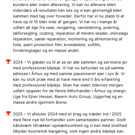
kunders biler inden aflevering. Vi kan nu aflevere bilen
indendørs så resultatet kan ses og vi kan gennemgå bilen
sammen med tag over hovedet. Derfor har vi nu plads til at
have op til 15 biler inde af gangen. Vi har nu i mange år
udført alt lige fra vask, rengøring, vandslibning, polering,
lakforsegling, coating, reparation af mindre skader, stenslags
reparation, sæde reparation, montering og afmontering af
folie, paint protection film, kromdelete, solfilm,
forsikringsager og en masse andet.
2024 – Vi glæder os til at se jer alle sammen og servicere jer
med professionel bilpleje. Vi har nu befundet os på samme
adresse i Århus og med samme passioneret ejer i syv år. Vi
kan nu stolt prale med at have mere end ti års erfarering
med professionel bilpleje. Shan har siden tidernes morgen
udført opgaver for de fleste bilforhandler i Århus og omegn.
Lige fra Ejner Hessel, Bayern Auto Group, Uggerhøj og en
masse andre igennem årene.
2025 – Vi afsluter 2024 med et brag og træder ind i 2025
med flere nye bil forhandler som samarbejdes partner. Godt
håndværk tiltrækker opmærksomhed og vi kan med stolthed
tilbyder kosmetisk klargøring, som ingen andre bilpleje kan.