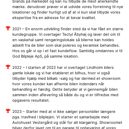
brands på markedet og kan nu tilbyde de mest anerkendte
mærke. derudover prøver vi at udvide vores forretning til nye
lokationer og finder hurtigt ud af at vi kun skal tilbyde vores
ekspertise fra en adresse for at bevar kvalitet.
2021 – En enorm udvikling finder sted da vi har fået en større
kundegruppe. Vi overtager Tectyl Åbyhøj og laver det om til
en vaskehal samt rengøringslokale så bilerne kan holdes
adskilt fra de biler som skal poleres og keramisk behandles.
Hos os går vi op i et fast kundeflow. Samtidig omdannes vi til
God Bilpleje ApS, på samme lokation.
2022 – I starten af 2022 har vi overtaget Lindholm bilers
gamle lokale og vi har etableret et bilhus, hvor vi også
tilbyder hjælp med bilkøb -salg og har dermed et showroom
hvor vores kunder kan afhente bilen indendørs når
behandling er færdig. Dette betyder at vi gennemgår bilen
sammen inden aflevering så både du og vi er tilfredse med
opgavens resultatet.
2023 – Starter med at vi ikke sælger personbiler længere
pga. travlhed i bilplejen. Vi starter et samarbejde med
Autohuset Vestergård og står for alt klargøring. Showroomet
bliver derfor lavet om til en garage til opbevaring af vores