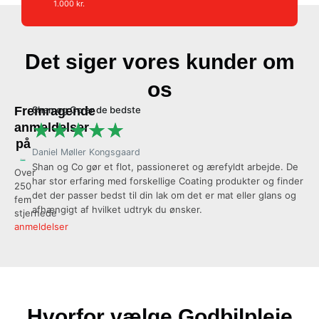
1.000 kr.
Det siger vores kunder om
os
Fremragende
Shan og Co er de bedste
Al
★
★
★
★
★
anmeldelser
på
Daniel Møller Kongsgaard
Ol
Shan og Co gør et flot, passioneret og ærefyldt arbejde. De
Vi
Over
har stor erfaring med forskellige Coating produkter og finder
coa
250
det der passer bedst til din lak om det er mat eller glans og
se
fem
afhængigt af hvilket udtryk du ønsker.
an
stjernede
anmeldelser
Hvorfor vælge Godbilpleje