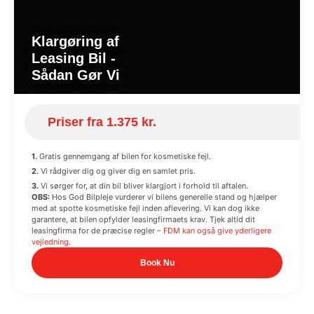
Klargøring af
Leasing Bil -
Sådan Gør Vi
Priser fra 1.375 kr.
1.
Gratis gennemgang af bilen for kosmetiske fejl.
2.
Vi rådgiver dig og giver dig en samlet pris.
3.
Vi sørger for, at din bil bliver klargjort i forhold til aftalen.
OBS:
Hos God Bilpleje vurderer vi bilens generelle stand og hjælper
med at spotte kosmetiske fejl inden aflevering. Vi kan dog ikke
garantere, at bilen opfylder leasingfirmaets krav. Tjek altid dit
leasingfirma for de præcise regler –
FDM kan også give yderligere
vejledning.
Book Nu