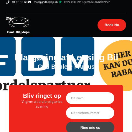
91 93 10 63
mail@godbilpleje.dk
Over 250 fem stjernede anmeldelser
Book Nu
Klargøring af Leasing Bil
God Bilpleje i Århus
Bliv ringet op
Vi giver altid uforpligtende
sparring
Ring mig op