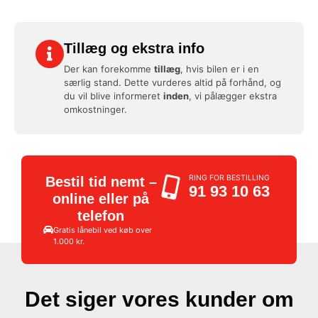
Tillæg og ekstra info
Der kan forekomme
tillæg
, hvis bilen er i en
særlig stand. Dette vurderes altid på forhånd, og
du vil blive informeret
inden
, vi pålægger ekstra
omkostninger.
RING FOR BESTILLING
Bestil tid nemt –
91 93 10 63
online eller på
telefon
Gratis lånebil ved køb over
1.000 kr.
Det siger vores kunder om