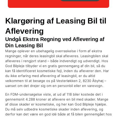
Klargøring af Leasing Bil til
Aflevering
Undgå Ekstra Regning ved Aflevering af
Din Leasing Bil
Mange oplever en ubehagelig overraskelse i form af ekstra
regninger, når deres leasingbil skal afleveres. Leasingbilen skal
afleveres i rengjort stand – både indvendigt og udvendigt. Hos
God Bilpleje tilbyder vi en gratis gennemgang af din bil, så du
kan få identificeret kosmetiske fejl, inden du afleverer den. Har
du ikke erfaring med aflevering af leasingbil, er du altid
velkommen til at besøge os på Vesterløkken 2, 8230 Åbyhøj –
uanset om det drejer sig om en personbil eller en varevogn.
En FDM-undersøgelse viste, at ud af 118 biler kostede det i
gennemsnit 4.288 kroner at aflevere en bil med skader. Mange
af disse skader er kosmetiske, og her kan God Bilpleje hjælpe.
Du må selv udbedre kosmetiske skader inden aflevering, og
derfor kan det være en god idé både at få bilen gennemgået hos