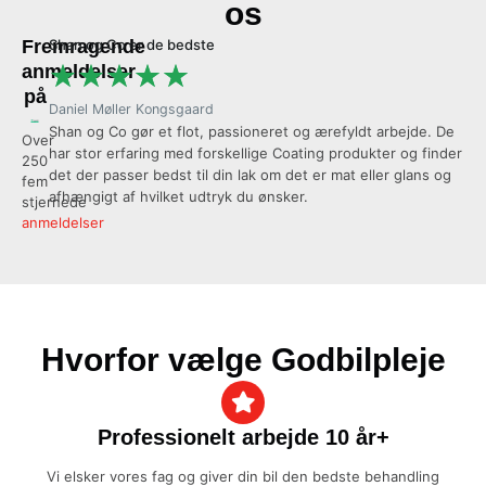
os
Fremragende
Shan og Co er de bedste
Al
★
★
★
★
★
anmeldelser
på
Daniel Møller Kongsgaard
Ol
Shan og Co gør et flot, passioneret og ærefyldt arbejde. De
Vi
Over
har stor erfaring med forskellige Coating produkter og finder
coa
250
det der passer bedst til din lak om det er mat eller glans og
se
fem
afhængigt af hvilket udtryk du ønsker.
an
stjernede
anmeldelser
Hvorfor vælge Godbilpleje
Professionelt arbejde 10 år+
Vi elsker vores fag og giver din bil den bedste behandling