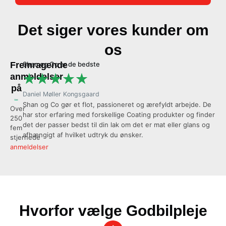
Det siger vores kunder om
os
Fremragende
Shan og Co er de bedste
Al
★
★
★
★
★
anmeldelser
på
Daniel Møller Kongsgaard
Ol
Shan og Co gør et flot, passioneret og ærefyldt arbejde. De
Vi
Over
har stor erfaring med forskellige Coating produkter og finder
coa
250
det der passer bedst til din lak om det er mat eller glans og
se
fem
afhængigt af hvilket udtryk du ønsker.
an
stjernede
anmeldelser
Hvorfor vælge Godbilpleje