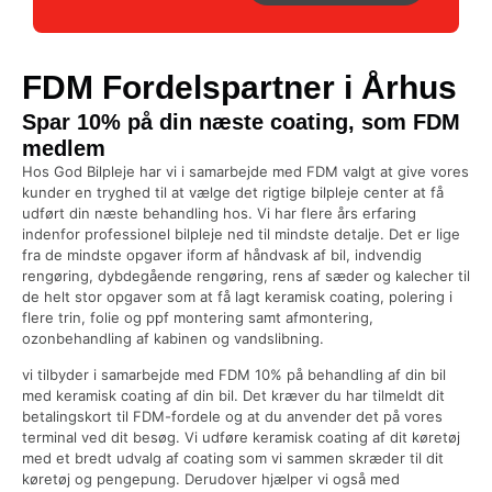
FDM Fordelspartner i Århus
Spar 10% på din næste coating, som FDM
medlem
Hos God Bilpleje har vi i samarbejde med FDM valgt at give vores
kunder en tryghed til at vælge det rigtige bilpleje center at få
udført din næste behandling hos. Vi har flere års erfaring
indenfor professionel bilpleje ned til mindste detalje. Det er lige
fra de mindste opgaver iform af håndvask af bil, indvendig
rengøring, dybdegående rengøring, rens af sæder og kalecher til
de helt stor opgaver som at få lagt keramisk coating, polering i
flere trin, folie og ppf montering samt afmontering,
ozonbehandling af kabinen og vandslibning.
vi tilbyder i samarbejde med FDM 10% på behandling af din bil
med keramisk coating af din bil. Det kræver du har tilmeldt dit
betalingskort til FDM-fordele og at du anvender det på vores
terminal ved dit besøg. Vi udføre keramisk coating af dit køretøj
med et bredt udvalg af coating som vi sammen skræder til dit
køretøj og pengepung. Derudover hjælper vi også med