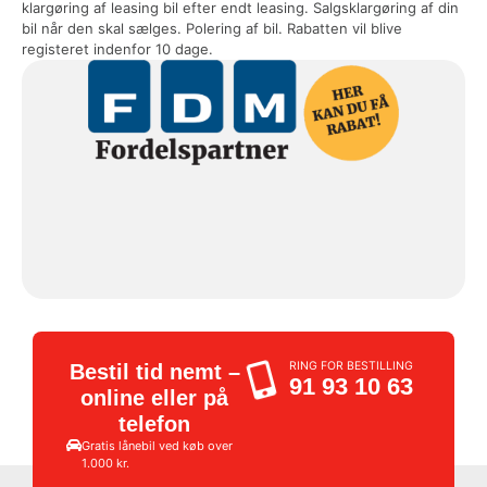
klargøring af leasing bil efter endt leasing. Salgsklargøring af din
bil når den skal sælges. Polering af bil. Rabatten vil blive
registeret indenfor 10 dage.
RING FOR BESTILLING
Bestil tid nemt –
91 93 10 63
online eller på
telefon
Gratis lånebil ved køb over
1.000 kr.