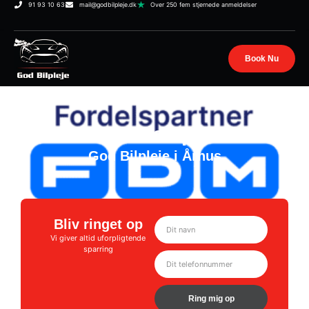
91 93 10 63
mail@godbilpleje.dk
Over 250 fem stjernede anmeldelser
Book Nu
FDM Fordelspartner
God Bilpleje i Århus
Bliv ringet op
Vi giver altid uforpligtende
sparring
Ring mig op