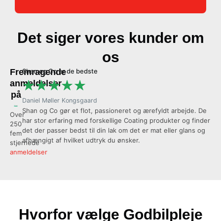
Det siger vores kunder om
os
Fremragende
Shan og Co er de bedste
Al
★
★
★
★
★
anmeldelser
på
Daniel Møller Kongsgaard
Ol
Shan og Co gør et flot, passioneret og ærefyldt arbejde. De
Vi
Over
har stor erfaring med forskellige Coating produkter og finder
coa
250
det der passer bedst til din lak om det er mat eller glans og
se
fem
afhængigt af hvilket udtryk du ønsker.
an
stjernede
anmeldelser
Hvorfor vælge Godbilpleje