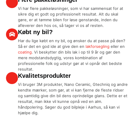
Vi har flere pakkeløsninger, som vi har sammensat for at
sikre dig et godt og professionelt resultat. Alt du skal
gøre, er at tømme bilen for løse genstande, inden du
afleverer den hos os, så tager vi os af resten.
Købt ny bil?
Har du lige købt en ny bil, og ønsker du at passe på den?
Så er det en god ide at give den en
lakforsegling
eller en
coating
. Vi beskytter din bils lak i op til 9 år og gør den
mere modstandsdygtig, vores kombination af
professionelle folk og udstyr gør at vi opnår det bedste
resultat.
Kvalitetsprodukter
Vi bruger 3M produkter, Nano Ceramic, Gtechniq og andre
kendte mærker, som gør, at vi kan fjerne de fleste ridser
og samtidig give din bil dens oprindelige glans. Dette er et
resultat, man ikke vil kunne opnå ved en alm.
håndpolering. Søger du god bilpleje i Aarhus, så kan vi
hjælpe dig.