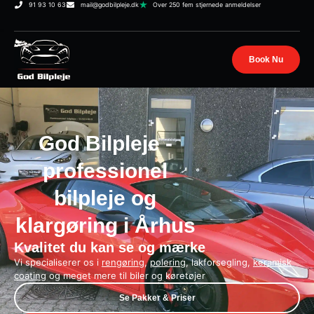
91 93 10 63
mail@godbilpleje.dk
Over 250 fem stjernede anmeldelser
Book Nu
God Bilpleje -
professionel
bilpleje og
klargøring i Århus
Kvalitet du kan se og mærke
Vi specialiserer os i
rengøring
,
polering
, lakforsegling,
keramisk
coating
og meget mere til biler og køretøjer
Se Pakker & Priser