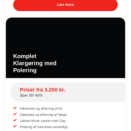
Læs mere
Komplet
Klargøring med
Polering
Priser fra 3.250 kr.
Spar 30-40%
Håndvask og aftørring af bil
Dækpleje og aftørring af fælge
Lakken bliver vasket med Clay
Polering af hele bilen udvendigt