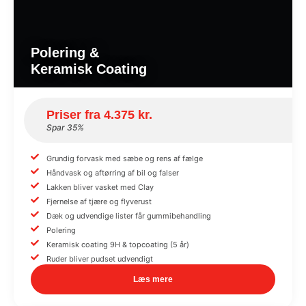
Polering &
Keramisk Coating
Priser fra 4.375 kr.
Spar 35%
Grundig forvask med sæbe og rens af fælge
Håndvask og aftørring af bil og falser
Lakken bliver vasket med Clay
Fjernelse af tjære og flyverust
Dæk og udvendige lister får gummibehandling
Polering
Keramisk coating 9H & topcoating (5 år)
Ruder bliver pudset udvendigt
Læs mere