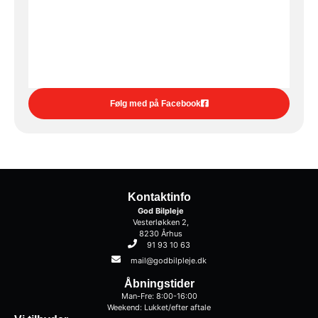
Følg med på Facebook
Kontaktinfo
God Bilpleje
Vesterløkken 2,
8230 Århus
91 93 10 63
mail@godbilpleje.dk
Åbningstider
Man-Fre: 8:00-16:00
Weekend: Lukket/efter aftale