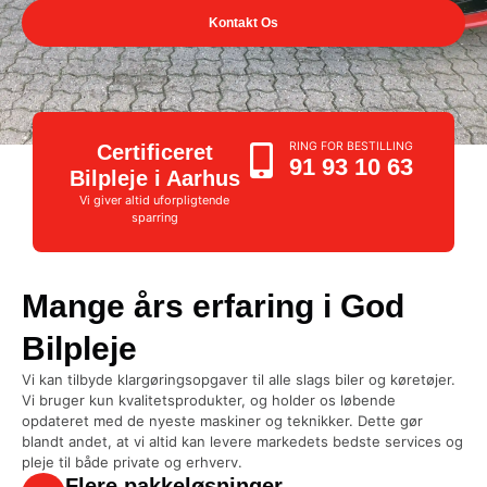
Kontakt Os
RING FOR BESTILLING
Certificeret
91 93 10 63
Bilpleje i Aarhus
Vi giver altid uforpligtende
sparring
Mange års erfaring i God
Bilpleje
Vi kan tilbyde klargøringsopgaver til alle slags biler og køretøjer.
Vi bruger kun kvalitetsprodukter, og holder os løbende
opdateret med de nyeste maskiner og teknikker. Dette gør
blandt andet, at vi altid kan levere markedets bedste services og
pleje til både private og erhverv.
Flere pakkeløsninger