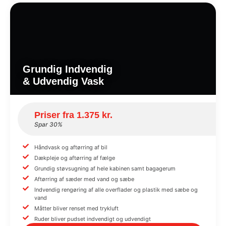
Grundig Indvendig
& Udvendig Vask
Priser fra 1.375 kr.
Spar 30%
Håndvask og aftørring af bil
Dækpleje og aftørring af fælge
Grundig støvsugning af hele kabinen samt bagagerum
Aftørring af sæder med vand og sæbe
Indvendig rengøring af alle overflader og plastik med sæbe og
vand
Måtter bliver renset med trykluft
Ruder bliver pudset indvendigt og udvendigt